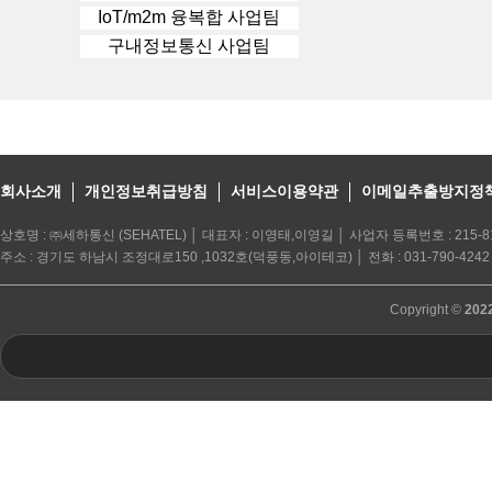
IoT/m2m 융복합 사업팀
구내정보통신 사업팀
회사소개
개인정보취급방침
서비스이용약관
이메일추출방지정
상호명 : ㈜세하통신 (SEHATEL) │ 대표자 : 이영태,이영길 │ 사업자 등록번호 : 215-81
주소 : 경기도 하남시 조정대로150 ,1032호(덕풍동,아이테코) │ 전화 : 031-790-4242 │ 
Copyright ©
202